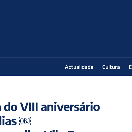
Actualidade
Cultura
E
do VIII aniversário
lias ￼