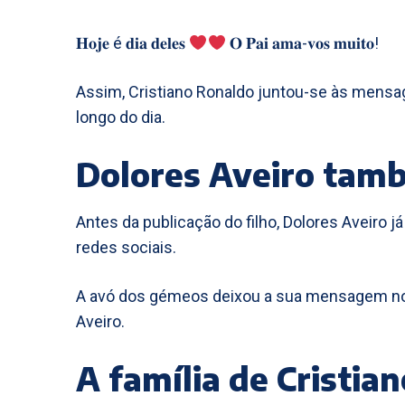
𝐇𝐨𝐣𝐞 é 𝐝𝐢𝐚 𝐝𝐞𝐥𝐞𝐬
𝐎 𝐏𝐚𝐢 𝐚𝐦𝐚-𝐯𝐨𝐬 𝐦𝐮𝐢𝐭𝐨!
Assim, Cristiano Ronaldo juntou-se às mensa
longo do dia.
Dolores Aveiro tamb
Antes da publicação do filho, Dolores Aveiro j
redes sociais.
A avó dos gémeos deixou a sua mensagem no I
Aveiro.
A família de Cristia