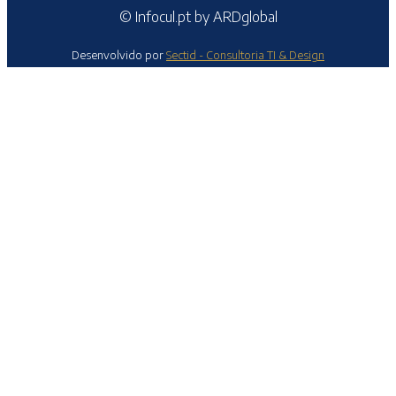
© Infocul.pt by ARDglobal
Desenvolvido por
Sectid - Consultoria TI & Design