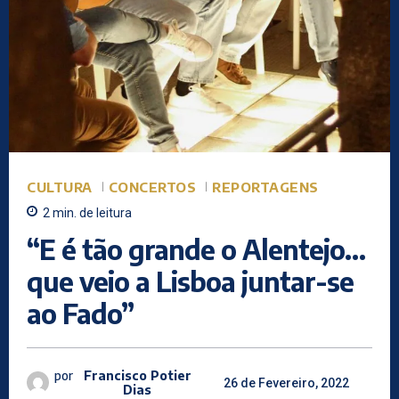
CULTURA
CONCERTOS
REPORTAGENS
2
min.
de leitura
“E é tão grande o Alentejo…
que veio a Lisboa juntar-se
ao Fado”
por
Francisco Potier
26 de Fevereiro, 2022
Dias