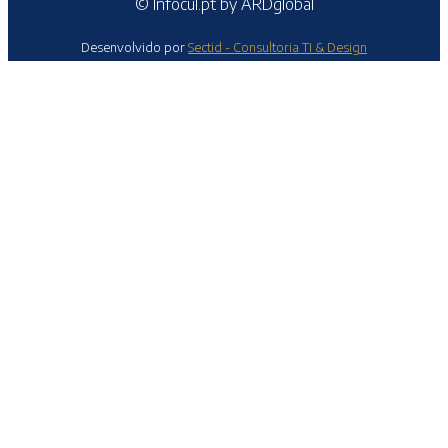
© Infocul.pt by ARDglobal
Desenvolvido por
Sectid - Consultoria TI & Design