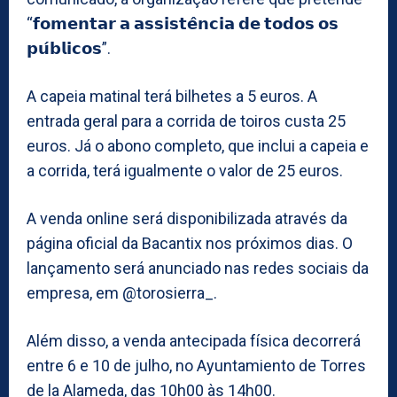
“𝗳𝗼𝗺𝗲𝗻𝘁𝗮𝗿 𝗮 𝗮𝘀𝘀𝗶𝘀𝘁𝗲̂𝗻𝗰𝗶𝗮 𝗱𝗲 𝘁𝗼𝗱𝗼𝘀 𝗼𝘀
𝗽𝘂́𝗯𝗹𝗶𝗰𝗼𝘀”.
A capeia matinal terá bilhetes a 5 euros. A
entrada geral para a corrida de toiros custa 25
euros. Já o abono completo, que inclui a capeia e
a corrida, terá igualmente o valor de 25 euros.
A venda online será disponibilizada através da
página oficial da Bacantix nos próximos dias. O
lançamento será anunciado nas redes sociais da
empresa, em @torosierra_.
Além disso, a venda antecipada física decorrerá
entre 6 e 10 de julho, no Ayuntamiento de Torres
de la Alameda, das 10h00 às 14h00.