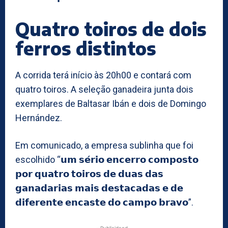
Quatro toiros de dois
ferros distintos
A corrida terá início às 20h00 e contará com
quatro toiros. A seleção ganadeira junta dois
exemplares de Baltasar Ibán e dois de Domingo
Hernández.
Em comunicado, a empresa sublinha que foi
escolhido “𝘂𝗺 𝘀𝗲́𝗿𝗶𝗼 𝗲𝗻𝗰𝗲𝗿𝗿𝗼 𝗰𝗼𝗺𝗽𝗼𝘀𝘁𝗼
𝗽𝗼𝗿 𝗾𝘂𝗮𝘁𝗿𝗼 𝘁𝗼𝗶𝗿𝗼𝘀 𝗱𝗲 𝗱𝘂𝗮𝘀 𝗱𝗮𝘀
𝗴𝗮𝗻𝗮𝗱𝗮𝗿𝗶𝗮𝘀 𝗺𝗮𝗶𝘀 𝗱𝗲𝘀𝘁𝗮𝗰𝗮𝗱𝗮𝘀 𝗲 𝗱𝗲
𝗱𝗶𝗳𝗲𝗿𝗲𝗻𝘁𝗲 𝗲𝗻𝗰𝗮𝘀𝘁𝗲 𝗱𝗼 𝗰𝗮𝗺𝗽𝗼 𝗯𝗿𝗮𝘃𝗼”.
- Publicidaed -