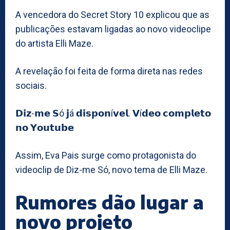
A vencedora do Secret Story 10 explicou que as
publicações estavam ligadas ao novo videoclipe
do artista Elli Maze.
A revelação foi feita de forma direta nas redes
sociais.
𝗗𝗶𝘇-𝗺𝗲 𝗦ó 𝗷á 𝗱𝗶𝘀𝗽𝗼𝗻í𝘃𝗲𝗹. 𝗩í𝗱𝗲𝗼 𝗰𝗼𝗺𝗽𝗹𝗲𝘁𝗼
𝗻𝗼 𝗬𝗼𝘂𝘁𝘂𝗯𝗲
Assim, Eva Pais surge como protagonista do
videoclip de Diz-me Só, novo tema de Elli Maze.
Rumores dão lugar a
novo projeto