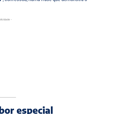
blicidade -
or especial