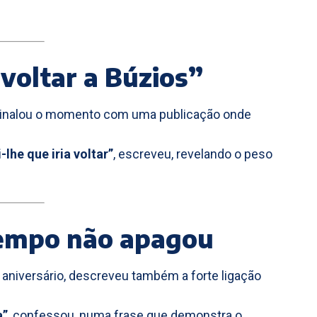
voltar a Búzios”
ssinalou o momento com uma publicação onde
lhe que iria voltar”
, escreveu, revelando o peso
tempo não apagou
 aniversário, descreveu também a forte ligação
a”
, confessou, numa frase que demonstra o