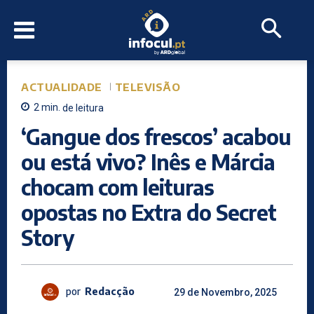
ACTUALIDADE
TELEVISÃO
2
min.
de leitura
‘Gangue dos frescos’ acabou
ou está vivo? Inês e Márcia
chocam com leituras
opostas no Extra do Secret
Story
por
Redacção
29 de Novembro, 2025