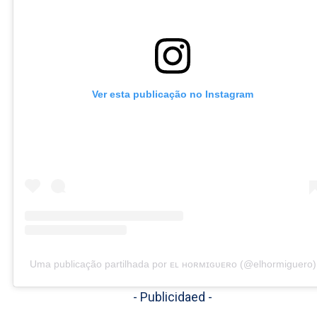
Ver esta publicação no Instagram
Uma publicação partilhada por ᴇʟ ʜᴏʀᴍɪɢᴜᴇʀᴏ (@elhormiguero)
- Publicidaed -