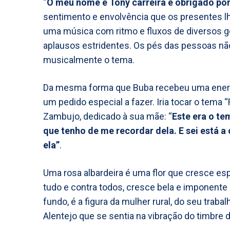
“
O meu nome é Tony carreira e obrigado po
sentimento e envolvência que os presentes lh
uma música com ritmo e fluxos de diversos g
aplausos estridentes. Os pés das pessoas n
musicalmente o tema.
Da mesma forma que Buba recebeu uma energia
um pedido especial a fazer. Iria tocar o tema “
Zambujo, dedicado à sua mãe: “
Este era o te
que tenho de me recordar dela. E sei está a 
ela”
.
Uma rosa albardeira é uma flor que cresce es
tudo e contra todos, cresce bela e imponent
fundo, é a figura da mulher rural, do seu trab
Alentejo que se sentia na vibração do timbre 