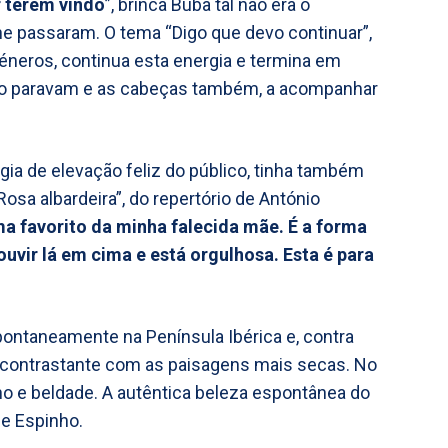
r terem vindo
”, brinca Buba tal não era o
e passaram. O tema “Digo que devo continuar”,
éneros, continua esta energia e termina em
ão paravam e as cabeças também, a acompanhar
 de elevação feliz do público, tinha também
Rosa albardeira”, do repertório de António
ma favorito da minha falecida mãe. É a forma
ouvir lá em cima e está orgulhosa. Esta é para
pontaneamente na Península Ibérica e, contra
e contrastante com as paisagens mais secas. No
alho e beldade. A autêntica beleza espontânea do
de Espinho.