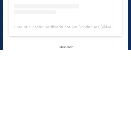
Uma publicação partilhada por Iva Domingues (@ivadominguesoficial)
- Publicidade -