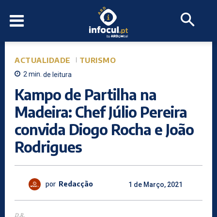
ACTUALIDADE
TURISMO
2
min.
de leitura
Kampo de Partilha na
Madeira: Chef Júlio Pereira
convida Diogo Rocha e João
Rodrigues
por
Redacção
1 de Março, 2021
D.R.