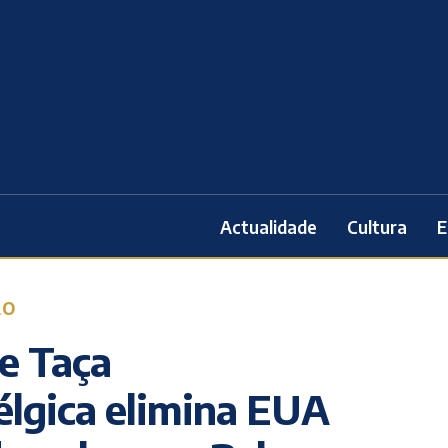
Actualidade
Cultura
E
ÃO
e Taça
Bélgica elimina EUA