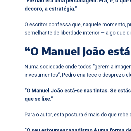
“Ele não era uma personagem. Era, é, o que
decoro, a estratégia.”
O escritor confessa que, naquele momento, p
semelhante de liberdade interior — algo que di
“O Manuel João está
Numa sociedade onde todos “gerem a image
investimentos”, Pedro enaltece o desprezo ele
“O Manuel João está-se nas tintas. Se está
que se lixe.”
Para o autor, esta postura é mais do que rebeld
“O seu estoumeacagadismo é uma forma de re