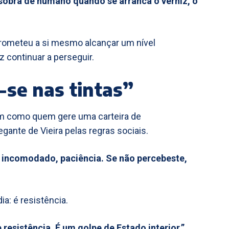
 sobra de humano quando se arranca o verniz, o
rometeu a si mesmo alcançar um nível
z continuar a perseguir.
-se nas tintas”
m como quem gere uma carteira de
gante de Vieira pelas regras sociais.
s incomodado, paciência. Se não percebeste,
ia: é resistência.
sistência. É um golpe de Estado interior.”