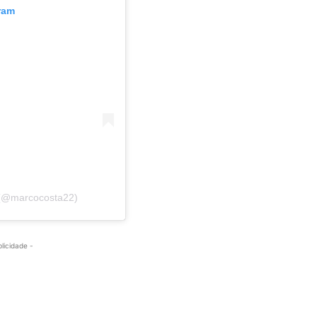
ram
 (@marcocosta22)
blicidade -