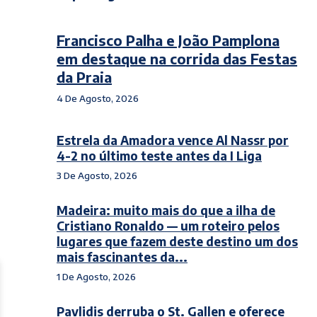
Francisco Palha e João Pamplona
em destaque na corrida das Festas
da Praia
4 De Agosto, 2026
Estrela da Amadora vence Al Nassr por
4-2 no último teste antes da I Liga
3 De Agosto, 2026
Madeira: muito mais do que a ilha de
Cristiano Ronaldo — um roteiro pelos
lugares que fazem deste destino um dos
mais fascinantes da...
1 De Agosto, 2026
Pavlidis derruba o St. Gallen e oferece