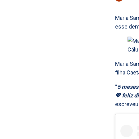
Maria Sam
esse dent
Maria Sam
filha Caet
“
5 meses 
💖 feliz 
escreveu 