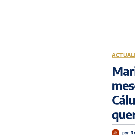
ACTUAL
Mari
mese
Cálu
quer
por
R