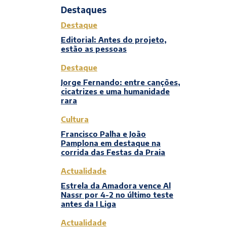
Destaques
Destaque
Editorial: Antes do projeto,
estão as pessoas
Destaque
Jorge Fernando: entre canções,
cicatrizes e uma humanidade
rara
Cultura
Francisco Palha e João
Pamplona em destaque na
corrida das Festas da Praia
Actualidade
Estrela da Amadora vence Al
Nassr por 4-2 no último teste
antes da I Liga
Actualidade