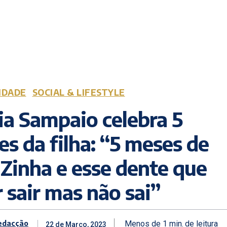
IDADE
SOCIAL & LIFESTYLE
a Sampaio celebra 5
s da filha: “5 meses de
Zinha e esse dente que
 sair mas não sai”
edacção
Menos de 1
min.
de leitura
22 de Março, 2023