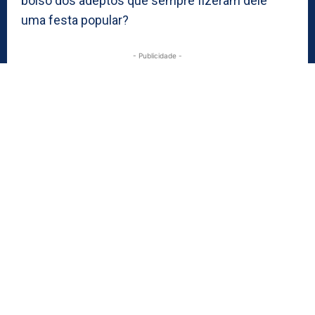
bolso dos adeptos que sempre fizeram dele
uma festa popular?
- Publicidade -