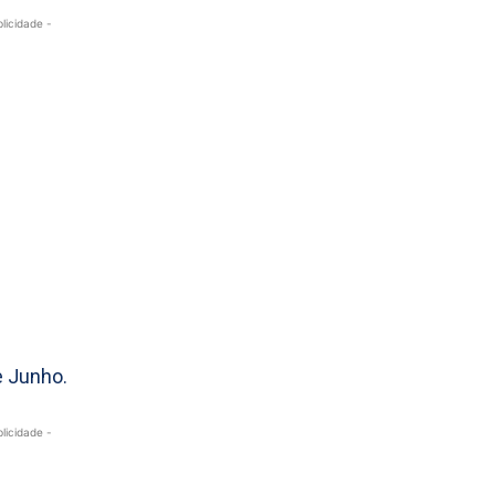
blicidade -
e Junho.
blicidade -