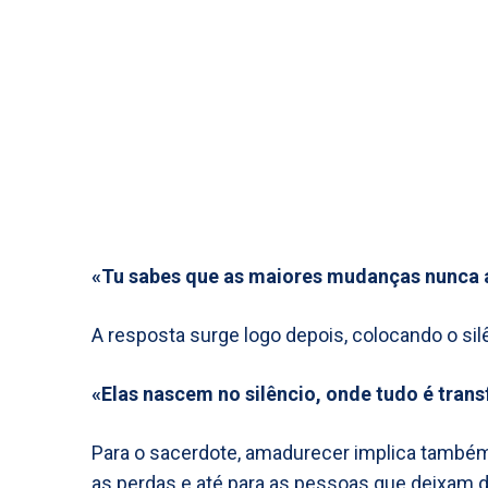
«Tu sabes que as maiores mudanças nunca 
A resposta surge logo depois, colocando o si
«Elas nascem no silêncio, onde tudo é trans
Para o sacerdote, amadurecer implica também 
as perdas e até para as pessoas que deixam de