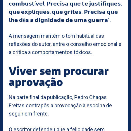
𝗰𝗼𝗺𝗯𝘂𝘀𝘁í𝘃𝗲𝗹. 𝗣𝗿𝗲𝗰𝗶𝘀𝗮 𝗾𝘂𝗲 𝘁𝗲 𝗷𝘂𝘀𝘁𝗶𝗳𝗶𝗾𝘂𝗲𝘀,
𝗾𝘂𝗲 𝗲𝘅𝗽𝗹𝗶𝗾𝘂𝗲𝘀, 𝗾𝘂𝗲 𝗴𝗿𝗶𝘁𝗲𝘀. 𝗣𝗿𝗲𝗰𝗶𝘀𝗮 𝗾𝘂𝗲
𝗹𝗵𝗲 𝗱ê𝘀 𝗮 𝗱𝗶𝗴𝗻𝗶𝗱𝗮𝗱𝗲 𝗱𝗲 𝘂𝗺𝗮 𝗴𝘂𝗲𝗿𝗿𝗮”.
A mensagem mantém o tom habitual das
reflexões do autor, entre o conselho emocional e
a crítica a comportamentos tóxicos.
Viver sem procurar
aprovação
Na parte final da publicação, Pedro Chagas
Freitas contrapôs a provocação à escolha de
seguir em frente.
O escritor defendeu que a felicidade sem