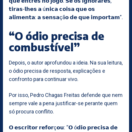
𝗾𝘂𝗲 𝗲𝗻𝘁𝗿𝗲𝘀 𝗻𝗼 𝗷𝗼𝗴𝗼. 𝗦𝗲 𝗼𝘀 𝗶𝗴𝗻𝗼𝗿𝗮𝗿𝗲𝘀,
𝘁𝗶𝗿𝗮𝘀-𝗹𝗵𝗲𝘀 𝗮 ú𝗻𝗶𝗰𝗮 𝗰𝗼𝗶𝘀𝗮 𝗾𝘂𝗲 𝗼𝘀
𝗮𝗹𝗶𝗺𝗲𝗻𝘁𝗮: 𝗮 𝘀𝗲𝗻𝘀𝗮çã𝗼 𝗱𝗲 𝗾𝘂𝗲 𝗶𝗺𝗽𝗼𝗿𝘁𝗮𝗺”.
“O ódio precisa de
combustível”
Depois, o autor aprofundou a ideia. Na sua leitura,
o ódio precisa de resposta, explicações e
confronto para continuar vivo.
Por isso, Pedro Chagas Freitas defende que nem
sempre vale a pena justificar-se perante quem
só procura conflito.
𝗢 𝗲𝘀𝗰𝗿𝗶𝘁𝗼𝗿 𝗿𝗲𝗳𝗼𝗿ç𝗼𝘂: “𝗢 ó𝗱𝗶𝗼 𝗽𝗿𝗲𝗰𝗶𝘀𝗮 𝗱𝗲