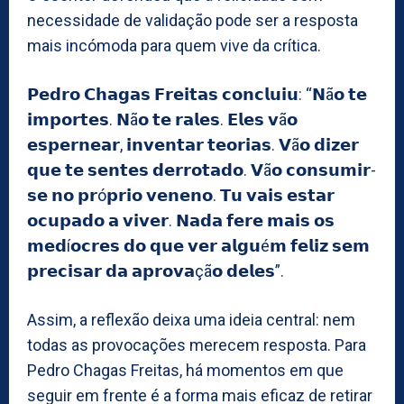
necessidade de validação pode ser a resposta
mais incómoda para quem vive da crítica.
𝗣𝗲𝗱𝗿𝗼 𝗖𝗵𝗮𝗴𝗮𝘀 𝗙𝗿𝗲𝗶𝘁𝗮𝘀 𝗰𝗼𝗻𝗰𝗹𝘂𝗶𝘂: “𝗡ã𝗼 𝘁𝗲
𝗶𝗺𝗽𝗼𝗿𝘁𝗲𝘀. 𝗡ã𝗼 𝘁𝗲 𝗿𝗮𝗹𝗲𝘀. 𝗘𝗹𝗲𝘀 𝘃ã𝗼
𝗲𝘀𝗽𝗲𝗿𝗻𝗲𝗮𝗿, 𝗶𝗻𝘃𝗲𝗻𝘁𝗮𝗿 𝘁𝗲𝗼𝗿𝗶𝗮𝘀. 𝗩ã𝗼 𝗱𝗶𝘇𝗲𝗿
𝗾𝘂𝗲 𝘁𝗲 𝘀𝗲𝗻𝘁𝗲𝘀 𝗱𝗲𝗿𝗿𝗼𝘁𝗮𝗱𝗼. 𝗩ã𝗼 𝗰𝗼𝗻𝘀𝘂𝗺𝗶𝗿-
𝘀𝗲 𝗻𝗼 𝗽𝗿ó𝗽𝗿𝗶𝗼 𝘃𝗲𝗻𝗲𝗻𝗼. 𝗧𝘂 𝘃𝗮𝗶𝘀 𝗲𝘀𝘁𝗮𝗿
𝗼𝗰𝘂𝗽𝗮𝗱𝗼 𝗮 𝘃𝗶𝘃𝗲𝗿. 𝗡𝗮𝗱𝗮 𝗳𝗲𝗿𝗲 𝗺𝗮𝗶𝘀 𝗼𝘀
𝗺𝗲𝗱í𝗼𝗰𝗿𝗲𝘀 𝗱𝗼 𝗾𝘂𝗲 𝘃𝗲𝗿 𝗮𝗹𝗴𝘂é𝗺 𝗳𝗲𝗹𝗶𝘇 𝘀𝗲𝗺
𝗽𝗿𝗲𝗰𝗶𝘀𝗮𝗿 𝗱𝗮 𝗮𝗽𝗿𝗼𝘃𝗮çã𝗼 𝗱𝗲𝗹𝗲𝘀”.
Assim, a reflexão deixa uma ideia central: nem
todas as provocações merecem resposta. Para
Pedro Chagas Freitas, há momentos em que
seguir em frente é a forma mais eficaz de retirar