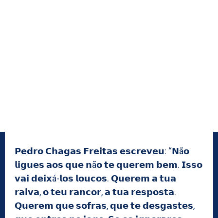
𝗣𝗲𝗱𝗿𝗼 𝗖𝗵𝗮𝗴𝗮𝘀 𝗙𝗿𝗲𝗶𝘁𝗮𝘀 𝗲𝘀𝗰𝗿𝗲𝘃𝗲𝘂: “𝗡ã𝗼
𝗹𝗶𝗴𝘂𝗲𝘀 𝗮𝗼𝘀 𝗾𝘂𝗲 𝗻ã𝗼 𝘁𝗲 𝗾𝘂𝗲𝗿𝗲𝗺 𝗯𝗲𝗺. 𝗜𝘀𝘀𝗼
𝘃𝗮𝗶 𝗱𝗲𝗶𝘅á-𝗹𝗼𝘀 𝗹𝗼𝘂𝗰𝗼𝘀. 𝗤𝘂𝗲𝗿𝗲𝗺 𝗮 𝘁𝘂𝗮
𝗿𝗮𝗶𝘃𝗮, 𝗼 𝘁𝗲𝘂 𝗿𝗮𝗻𝗰𝗼𝗿, 𝗮 𝘁𝘂𝗮 𝗿𝗲𝘀𝗽𝗼𝘀𝘁𝗮.
𝗤𝘂𝗲𝗿𝗲𝗺 𝗾𝘂𝗲 𝘀𝗼𝗳𝗿𝗮𝘀, 𝗾𝘂𝗲 𝘁𝗲 𝗱𝗲𝘀𝗴𝗮𝘀𝘁𝗲𝘀,