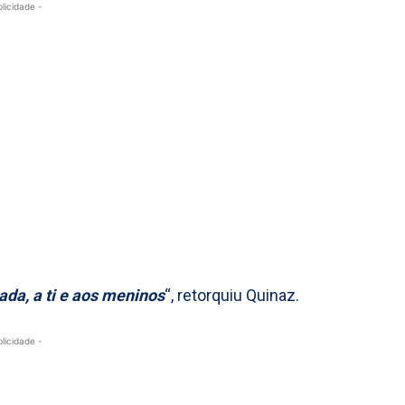
blicidade -
da, a ti e aos meninos
“, retorquiu Quinaz.
blicidade -