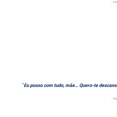
- Pu
“
Eu posso com tudo, mãe… Quero-te descansa
- Pu