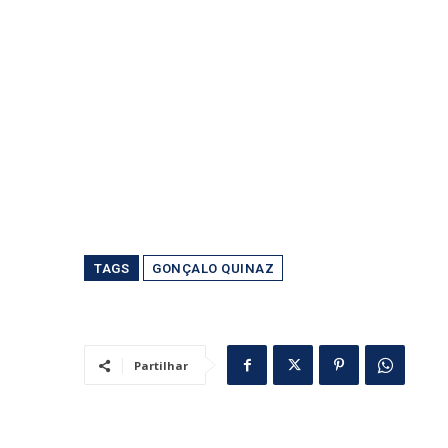
TAGS
GONÇALO QUINAZ
Partilhar