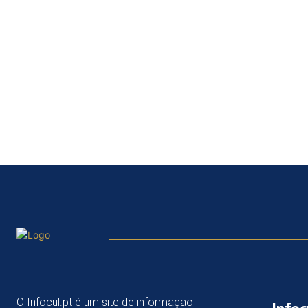
O Infocul.pt é um site de informação
Infoc