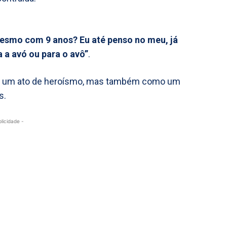
 mesmo com 9 anos? Eu até penso no meu, já
a a avó ou para o avô”
.
mo um ato de heroísmo, mas também como um
s.
blicidade -