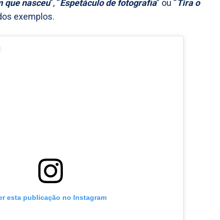
em que nasceu
”, “
Espetáculo de fotografia
” ou “
Tira o
 dos exemplos.
er esta publicação no Instagram