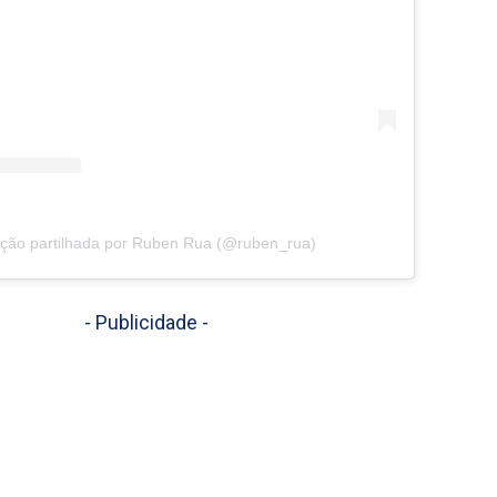
ção partilhada por Ruben Rua (@ruben_rua)
- Publicidade -