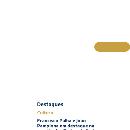
Subscrever
Actualidade
Cultura
Entrevistas
Opinião
Reportagens
Editorial
Destaques
Cultura
Francisco Palha e João
Pamplona em destaque na