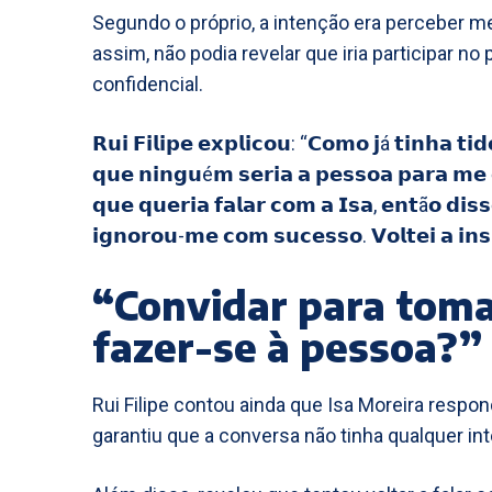
Segundo o próprio, a intenção era perceber m
assim, não podia revelar que iria participar no
confidencial.
𝗥𝘂𝗶 𝗙𝗶𝗹𝗶𝗽𝗲 𝗲𝘅𝗽𝗹𝗶𝗰𝗼𝘂: “𝗖𝗼𝗺𝗼 𝗷á 𝘁𝗶𝗻𝗵𝗮 𝘁𝗶
𝗾𝘂𝗲 𝗻𝗶𝗻𝗴𝘂é𝗺 𝘀𝗲𝗿𝗶𝗮 𝗮 𝗽𝗲𝘀𝘀𝗼𝗮 𝗽𝗮𝗿𝗮 𝗺𝗲 𝗲
𝗾𝘂𝗲 𝗾𝘂𝗲𝗿𝗶𝗮 𝗳𝗮𝗹𝗮𝗿 𝗰𝗼𝗺 𝗮 𝗜𝘀𝗮, 𝗲𝗻𝘁ã𝗼 𝗱𝗶𝘀
𝗶𝗴𝗻𝗼𝗿𝗼𝘂-𝗺𝗲 𝗰𝗼𝗺 𝘀𝘂𝗰𝗲𝘀𝘀𝗼. 𝗩𝗼𝗹𝘁𝗲𝗶 𝗮 𝗶𝗻𝘀𝗶
“Convidar para toma
fazer-se à pessoa?”
Rui Filipe contou ainda que Isa Moreira resp
garantiu que a conversa não tinha qualquer i