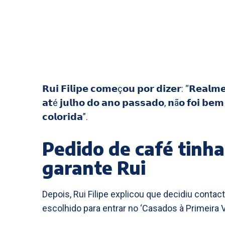
𝗥𝘂𝗶 𝗙𝗶𝗹𝗶𝗽𝗲 𝗰𝗼𝗺𝗲ç𝗼𝘂 𝗽𝗼𝗿 𝗱𝗶𝘇𝗲𝗿: “𝗥𝗲𝗮𝗹𝗺𝗲
𝗮𝘁é 𝗷𝘂𝗹𝗵𝗼 𝗱𝗼 𝗮𝗻𝗼 𝗽𝗮𝘀𝘀𝗮𝗱𝗼, 𝗻ã𝗼 𝗳𝗼𝗶 𝗯𝗲
𝗰𝗼𝗹𝗼𝗿𝗶𝗱𝗮”.
Pedido de café tinha
garante Rui
Depois, Rui Filipe explicou que decidiu contac
escolhido para entrar no ‘Casados à Primeira Vi