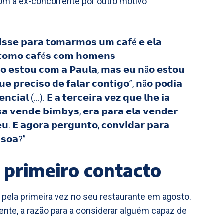
 com a ex-concorrente por outro motivo
 𝗱𝗶𝘀𝘀𝗲 𝗽𝗮𝗿𝗮 𝘁𝗼𝗺𝗮𝗿𝗺𝗼𝘀 𝘂𝗺 𝗰𝗮𝗳é 𝗲 𝗲𝗹𝗮
𝘁𝗼𝗺𝗼 𝗰𝗮𝗳é𝘀 𝗰𝗼𝗺 𝗵𝗼𝗺𝗲𝗻𝘀
ã𝗼 𝗲𝘀𝘁𝗼𝘂 𝗰𝗼𝗺 𝗮 𝗣𝗮𝘂𝗹𝗮, 𝗺𝗮𝘀 𝗲𝘂 𝗻ã𝗼 𝗲𝘀𝘁𝗼𝘂
𝗲 𝗽𝗿𝗲𝗰𝗶𝘀𝗼 𝗱𝗲 𝗳𝗮𝗹𝗮𝗿 𝗰𝗼𝗻𝘁𝗶𝗴𝗼”, 𝗻ã𝗼 𝗽𝗼𝗱𝗶𝗮
𝗲𝗻𝗰𝗶𝗮𝗹 (…). 𝗘 𝗮 𝘁𝗲𝗿𝗰𝗲𝗶𝗿𝗮 𝘃𝗲𝘇 𝗾𝘂𝗲 𝗹𝗵𝗲 𝗶𝗮
𝘀𝗮 𝘃𝗲𝗻𝗱𝗲 𝗯𝗶𝗺𝗯𝘆𝘀, 𝗲𝗿𝗮 𝗽𝗮𝗿𝗮 𝗲𝗹𝗮 𝘃𝗲𝗻𝗱𝗲𝗿
𝘂. 𝗘 𝗮𝗴𝗼𝗿𝗮 𝗽𝗲𝗿𝗴𝘂𝗻𝘁𝗼, 𝗰𝗼𝗻𝘃𝗶𝗱𝗮𝗿 𝗽𝗮𝗿𝗮
𝘀𝗼𝗮?”
primeiro contacto
e pela primeira vez no seu restaurante em agosto.
ente, a razão para a considerar alguém capaz de