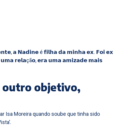
𝗻𝘁𝗲, 𝗮 𝗡𝗮𝗱𝗶𝗻𝗲 é 𝗳𝗶𝗹𝗵𝗮 𝗱𝗮 𝗺𝗶𝗻𝗵𝗮 𝗲𝘅. 𝗙𝗼𝗶 𝗲𝘅
𝗺 𝘂𝗺𝗮 𝗿𝗲𝗹𝗮çã𝗼, 𝗲𝗿𝗮 𝘂𝗺𝗮 𝗮𝗺𝗶𝘇𝗮𝗱𝗲 𝗺𝗮𝗶𝘀
 outro objetivo,
tar Isa Moreira quando soube que tinha sido
sta’.