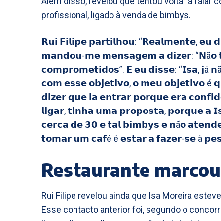
Além disso, revelou que tentou voltar a falar
profissional, ligado à venda de bimbys.
𝗥𝘂𝗶 𝗙𝗶𝗹𝗶𝗽𝗲 𝗽𝗮𝗿𝘁𝗶𝗹𝗵𝗼𝘂: “𝗥𝗲𝗮𝗹𝗺𝗲𝗻𝘁𝗲, 𝗲𝘂
𝗺𝗮𝗻𝗱𝗼𝘂-𝗺𝗲 𝗺𝗲𝗻𝘀𝗮𝗴𝗲𝗺 𝗮 𝗱𝗶𝘇𝗲𝗿: “𝗡ã𝗼 
𝗰𝗼𝗺𝗽𝗿𝗼𝗺𝗲𝘁𝗶𝗱𝗼𝘀”. 𝗘 𝗲𝘂 𝗱𝗶𝘀𝘀𝗲: “𝗜𝘀𝗮, 𝗷á 
𝗰𝗼𝗺 𝗲𝘀𝘀𝗲 𝗼𝗯𝗷𝗲𝘁𝗶𝘃𝗼, 𝗼 𝗺𝗲𝘂 𝗼𝗯𝗷𝗲𝘁𝗶𝘃𝗼 é 𝗾
𝗱𝗶𝘇𝗲𝗿 𝗾𝘂𝗲 𝗶𝗮 𝗲𝗻𝘁𝗿𝗮𝗿 𝗽𝗼𝗿𝗾𝘂𝗲 𝗲𝗿𝗮 𝗰𝗼𝗻𝗳𝗶𝗱
𝗹𝗶𝗴𝗮𝗿, 𝘁𝗶𝗻𝗵𝗮 𝘂𝗺𝗮 𝗽𝗿𝗼𝗽𝗼𝘀𝘁𝗮, 𝗽𝗼𝗿𝗾𝘂𝗲 𝗮 
𝗰𝗲𝗿𝗰𝗮 𝗱𝗲 𝟯𝟬 𝗲 𝘁𝗮𝗹 𝗯𝗶𝗺𝗯𝘆𝘀 𝗲 𝗻ã𝗼 𝗮𝘁𝗲𝗻𝗱
𝘁𝗼𝗺𝗮𝗿 𝘂𝗺 𝗰𝗮𝗳é é 𝗲𝘀𝘁𝗮𝗿 𝗮 𝗳𝗮𝘇𝗲𝗿-𝘀𝗲 à 𝗽𝗲
Restaurante marcou 
Rui Filipe revelou ainda que Isa Moreira estev
Esse contacto anterior foi, segundo o concorr