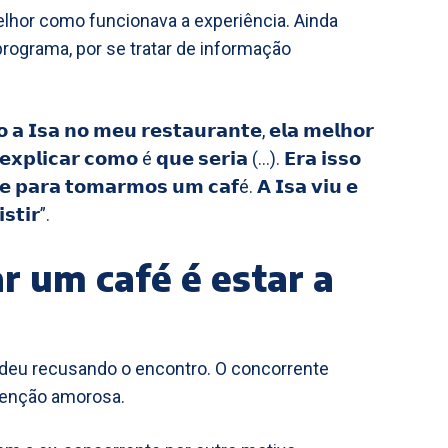
elhor como funcionava a experiência. Ainda
 programa, por se tratar de informação
𝗱𝗼 𝗮 𝗜𝘀𝗮 𝗻𝗼 𝗺𝗲𝘂 𝗿𝗲𝘀𝘁𝗮𝘂𝗿𝗮𝗻𝘁𝗲, 𝗲𝗹𝗮 𝗺𝗲𝗹𝗵𝗼𝗿
𝘅𝗽𝗹𝗶𝗰𝗮𝗿 𝗰𝗼𝗺𝗼 é 𝗾𝘂𝗲 𝘀𝗲𝗿𝗶𝗮 (…). 𝗘𝗿𝗮 𝗶𝘀𝘀𝗼
𝘀𝗲 𝗽𝗮𝗿𝗮 𝘁𝗼𝗺𝗮𝗿𝗺𝗼𝘀 𝘂𝗺 𝗰𝗮𝗳é. 𝗔 𝗜𝘀𝗮 𝘃𝗶𝘂 𝗲
𝘀𝘁𝗶𝗿”.
r um café é estar a
ondeu recusando o encontro. O concorrente
ntenção amorosa.