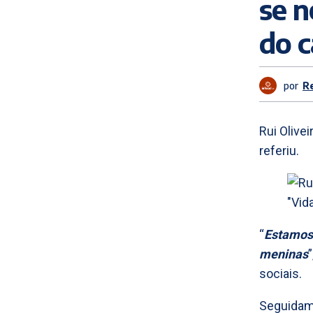
se n
do 
por
R
Rui Olive
referiu.
“
Estamos 
meninas
sociais.
Seguidam