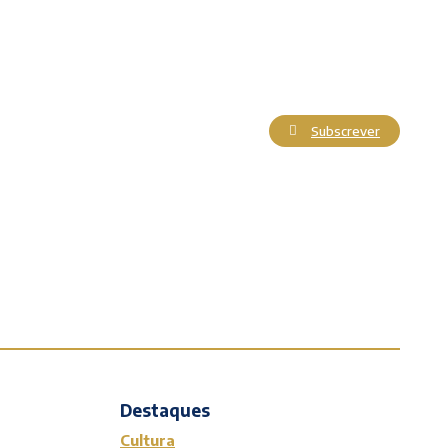
Subscrever
Actualidade
Cultura
Entrevistas
Opinião
Reportagens
Editorial
Destaques
Cultura