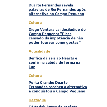
Duarte Fernandes revela
palavras de Rui Fernandes após
alternativa no Campo Pequeno
Cultura
Diego Ventura sai desiludido do
Campo Pequeno: “Ficas
cansado da impotência de não
poder tourear como gostas”
Actualidade
Benfica dá seis ao Hearts e
confirma subida de forma na
Luz
Cultura
Porta Grande: Duarte
Fernandes recebeu a alternativa
e conquistou o Campo Pequeno
Destaque
Editorial: Antes do projeto,