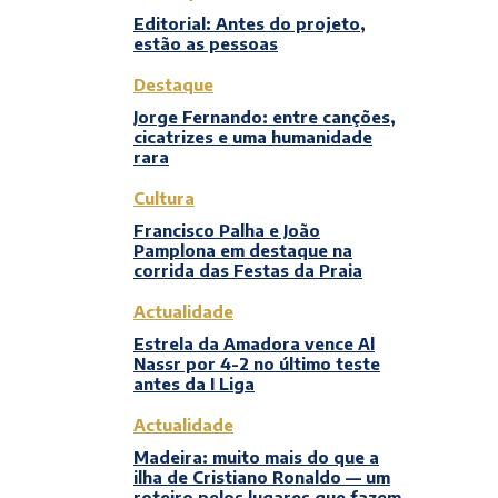
Editorial: Antes do projeto,
estão as pessoas
Destaque
Jorge Fernando: entre canções,
cicatrizes e uma humanidade
rara
Cultura
Francisco Palha e João
Pamplona em destaque na
corrida das Festas da Praia
Actualidade
Estrela da Amadora vence Al
Nassr por 4-2 no último teste
antes da I Liga
Actualidade
Madeira: muito mais do que a
ilha de Cristiano Ronaldo — um
roteiro pelos lugares que fazem