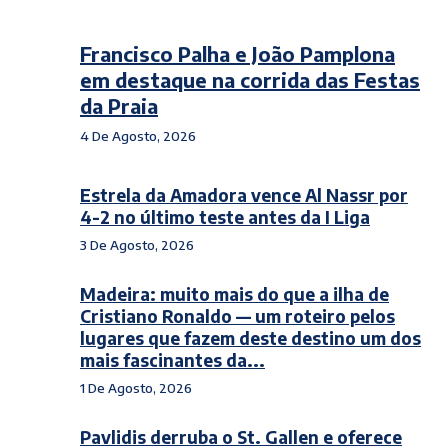
Francisco Palha e João Pamplona
em destaque na corrida das Festas
da Praia
4 De Agosto, 2026
Estrela da Amadora vence Al Nassr por
4-2 no último teste antes da I Liga
3 De Agosto, 2026
Madeira: muito mais do que a ilha de
Cristiano Ronaldo — um roteiro pelos
lugares que fazem deste destino um dos
mais fascinantes da...
1 De Agosto, 2026
Pavlidis derruba o St. Gallen e oferece