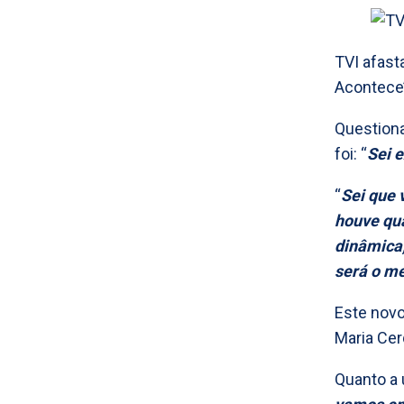
TVI afast
Acontece’
Questiona
foi: “
Sei 
“
Sei que 
houve qua
dinâmica,
será o me
Este novo
Maria Cer
Quanto a 