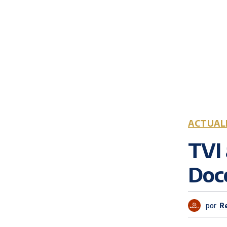
ACTUAL
TVI 
Doce
por
R