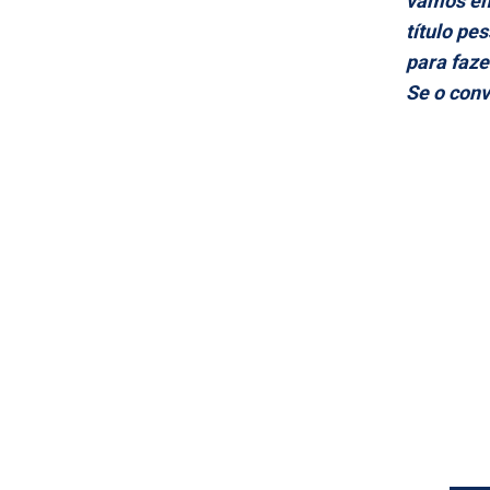
vamos emb
título pe
para faze
Se o conv