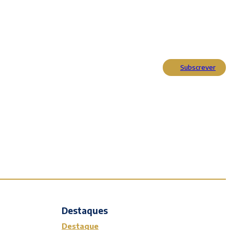
Subscrever
Actualidade
Cultura
Entrevistas
Opinião
Reportagens
Editorial
Destaques
Destaque