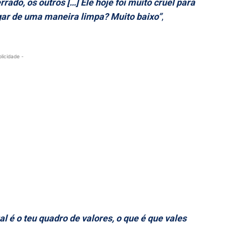
rado, os outros […] Ele hoje foi muito cruel para
gar de uma maneira limpa? Muito baixo”
,
blicidade -
l é o teu quadro de valores, o que é que vales