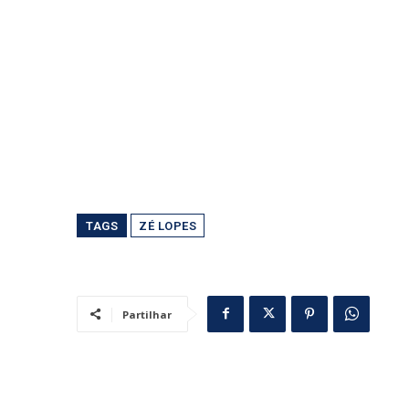
TAGS
ZÉ LOPES
Partilhar