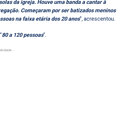
las da igreja. Houve uma banda a cantar à
 pregação. Começaram por ser batizados meninos
essoas na faixa etária dos 20 anos
”, acrescentou.
“
80 a 120 pessoas
”.
blicidade -