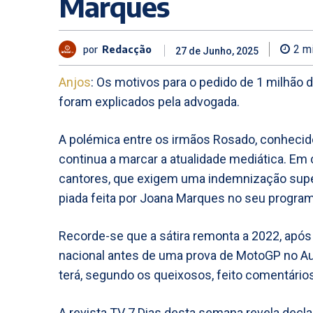
Marques
por
Redacção
2
mi
27 de Junho, 2025
Anjos
: Os motivos para o pedido de 1 milhão
foram explicados pela advogada.
A polémica entre os irmãos Rosado, conheci
continua a marcar a atualidade mediática. Em
cantores, que exigem uma indemnização supe
piada feita por Joana Marques no seu program
Recorde-se que a sátira remonta a 2022, após
nacional antes de uma prova de MotoGP no Au
terá, segundo os queixosos, feito comentári
A revista TV 7 Dias desta semana revela decla