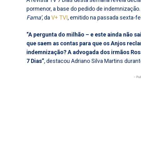
pormenor, a base do pedido de indemnização.
Fama’
, da
V+ TVI
, emitido na passada sexta-fei
“A pergunta do milhão – e este ainda não s
que saem as contas para que os Anjos rec
indemnização? A advogada dos irmãos Rosad
7 Dias”
, destacou Adriano Silva Martins duran
- Pu