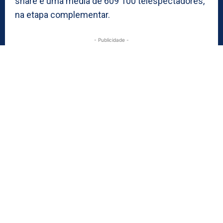
share e uma média de 609 100 telespectadores,
na etapa complementar.
- Publicidade -