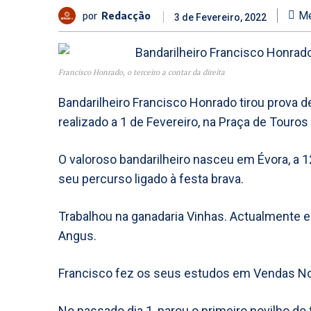
por
Redacção
Me
3 de Fevereiro, 2022
Francisco Honrado, o terceiro a contar da direita
Bandarilheiro Francisco Honrado tirou prova d
realizado a 1 de Fevereiro, na Praça de Touros 
O valoroso bandarilheiro nasceu em Évora, a 
seu percurso ligado à festa brava.
Trabalhou na ganadaria Vinhas. Actualmente e
Angus.
Francisco fez os seus estudos em Vendas N
No passado dia 1, parou o primeiro novilho do 