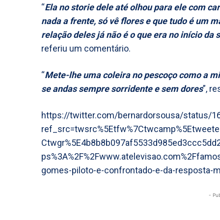
“
Ela no storie dele até olhou para ele com ca
nada a frente, só vê flores e que tudo é um ma
relação deles já não é o que era no início d
referiu um comentário.
“
Mete-lhe uma coleira no pescoço como a mi
se andas sempre sorridente e sem dores
”, r
https://twitter.com/bernardorsousa/status
ref_src=twsrc%5Etfw%7Ctwcamp%5Etweet
Ctwgr%5E4b8b8b097af5533d985ed3ccc5dd2
ps%3A%2F%2Fwww.atelevisao.com%2Ffamoso
gomes-piloto-e-confrontado-e-da-resposta-
- Pu