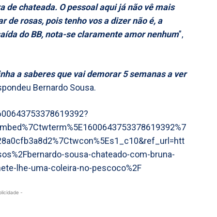
ra de chateada. O pessoal aqui já não vê mais
r de rosas, pois tenho vos a dizer não é, a
a saída do BB, nota-se claramente amor nenhum
”,
nha a saberes que vai demorar 5 semanas a ver
espondeu Bernardo Sousa.
/1600643753378619392?
embed%7Ctwterm%5E1600643753378619392%7
8a0cfb3a8d2%7Ctwcon%5Es1_c10&ref_url=htt
s%2Fbernardo-sousa-chateado-com-bruna-
mete-lhe-uma-coleira-no-pescoco%2F
blicidade -