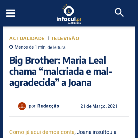
ACTUALIDADE
TELEVISÃO
Menos de 1
min.
de leitura
Big Brother: Maria Leal
chama “malcriada e mal-
agradecida” a Joana
por
Redacção
21 de Março, 2021
Como já aqui demos conta
, Joana insultou a