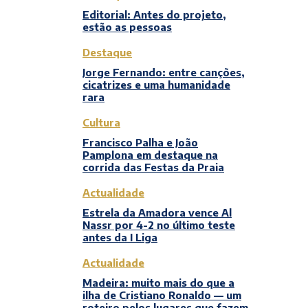
Editorial: Antes do projeto,
estão as pessoas
Destaque
Jorge Fernando: entre canções,
cicatrizes e uma humanidade
rara
Cultura
Francisco Palha e João
Pamplona em destaque na
corrida das Festas da Praia
Actualidade
Estrela da Amadora vence Al
Nassr por 4-2 no último teste
antes da I Liga
Actualidade
Madeira: muito mais do que a
ilha de Cristiano Ronaldo — um
roteiro pelos lugares que fazem