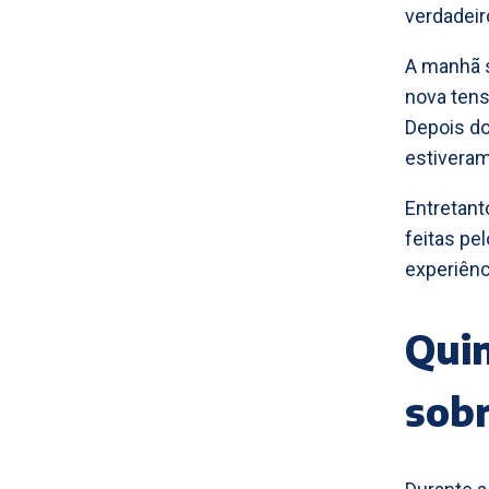
verdadei
A manhã s
nova ten
Depois do
estiveram
Entretant
feitas pe
experiênc
Quin
sobr