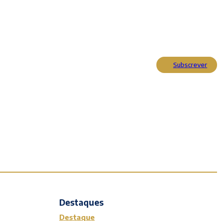
Subscrever
Actualidade
Cultura
Entrevistas
Opinião
Reportagens
Editorial
Destaques
Destaque