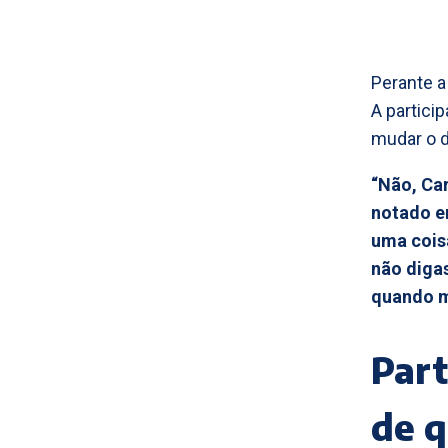
Perante a
A partici
mudar o d
“Não, Car
notado em
uma coisa
não diga
quando me
Part
de q