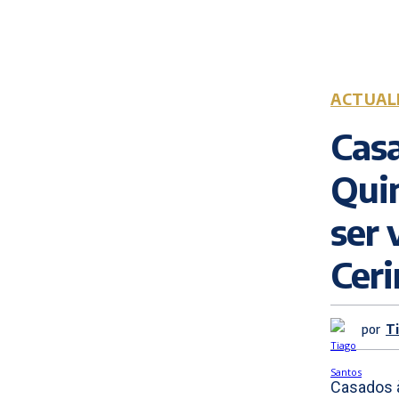
ACTUAL
Casa
Quin
ser 
Cer
por
T
Casados à