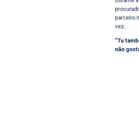
Durante a
procurado
parceiro 
vez.
“Tu tamb
não gost