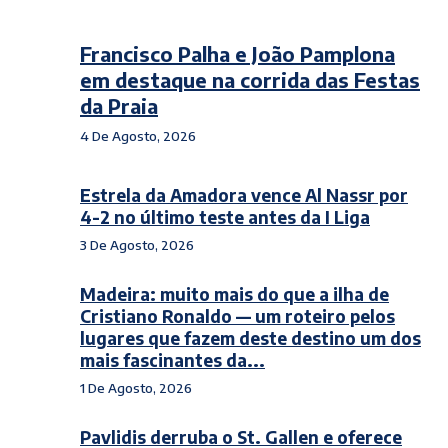
Francisco Palha e João Pamplona
em destaque na corrida das Festas
da Praia
4 De Agosto, 2026
Estrela da Amadora vence Al Nassr por
4-2 no último teste antes da I Liga
3 De Agosto, 2026
Madeira: muito mais do que a ilha de
Cristiano Ronaldo — um roteiro pelos
lugares que fazem deste destino um dos
mais fascinantes da...
1 De Agosto, 2026
Pavlidis derruba o St. Gallen e oferece