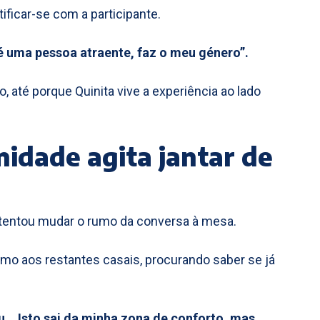
tificar-se com a participante.
é uma pessoa atraente, faz o meu género”.
 até porque Quinita vive a experiência ao lado
idade agita jantar de
m tentou mudar o rumo da conversa à mesa.
timo aos restantes casais, procurando saber se já
u… Isto sai da minha zona de conforto, mas