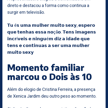
direto e destacou a forma como continua a
surgir em televisão.
𝗧𝘂 é𝘀 𝘂𝗺𝗮 𝗺𝘂𝗹𝗵𝗲𝗿 𝗺𝘂𝗶𝘁𝗼 𝘀𝗲𝘅𝘆, 𝗲𝘀𝗽𝗲𝗿𝗼
𝗾𝘂𝗲 𝘁𝗲𝗻𝗵𝗮𝘀 𝗲𝘀𝘀𝗮 𝗻𝗼çã𝗼. 𝗧𝗲𝗻𝘀 𝗶𝗺𝗮𝗴𝗲𝗻𝘀
𝗶𝗻𝗰𝗿í𝘃𝗲𝗶𝘀 𝗲 𝗻𝗶𝗻𝗴𝘂é𝗺 𝗱𝗶𝘇 𝗮 𝗶𝗱𝗮𝗱𝗲 𝗾𝘂𝗲
𝘁𝗲𝗻𝘀 𝗲 𝗰𝗼𝗻𝘁𝗶𝗻𝘂𝗮𝘀 𝗮 𝘀𝗲𝗿 𝘂𝗺𝗮 𝗺𝘂𝗹𝗵𝗲𝗿
𝗺𝘂𝗶𝘁𝗼 𝘀𝗲𝘅𝘆
Momento familiar
marcou o Dois às 10
Além do elogio de Cristina Ferreira, a presença
de Xenica Jardim deu outro peso ao momento.