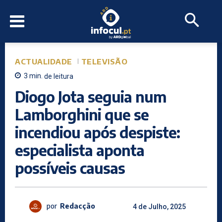
ACTUALIDADE
TELEVISÃO
3
min.
de leitura
Diogo Jota seguia num
Lamborghini que se
incendiou após despiste:
especialista aponta
possíveis causas
por
Redacção
4 de Julho, 2025