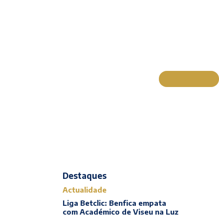
Subscrever
Actualidade
Cultura
Entrevistas
026
Opinião
Reportagens
Editorial
Destaques
Actualidade
Liga Betclic: Benfica empata
com Académico de Viseu na Luz