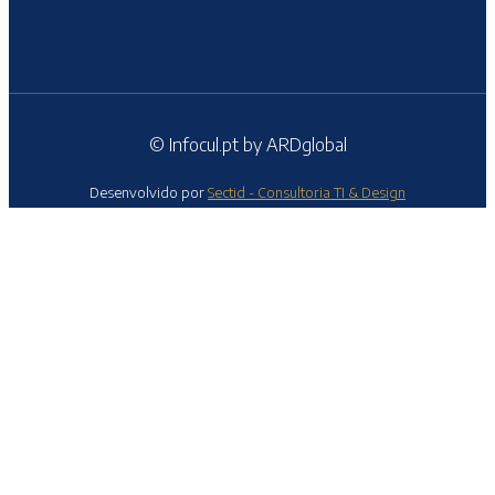
© Infocul.pt by ARDglobal
Desenvolvido por
Sectid - Consultoria TI & Design