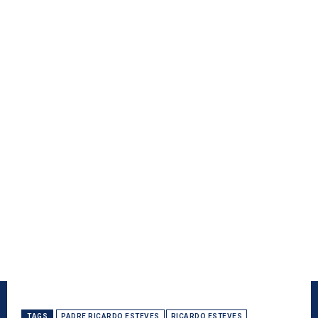
TAGS
PADRE RICARDO ESTEVES
RICARDO ESTEVES