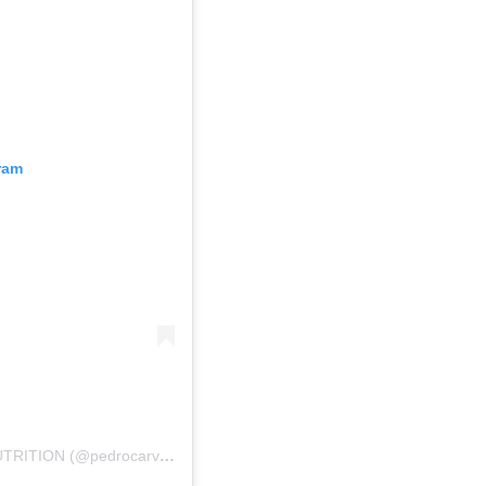
ram
Uma publicação partilhada por PEDRO CARVALHO NUTRITION (@pedrocarvalhonutrition)