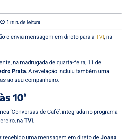
1
min.
de leitura
ação e envia mensagem em direto para a
TVI
, na
nte, na madrugada de quarta-feira, 11 de
edro Prata
. A revelação incluiu também uma
idas ao seu companheiro.
às 10’
rica ‘Conversas de Café’, integrada no programa
vereiro, na
TVI
.
er recebido uma mensagem em direto de
Joana