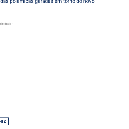
e das polémicas geradas em torno do novo
blicidade -
NIZ