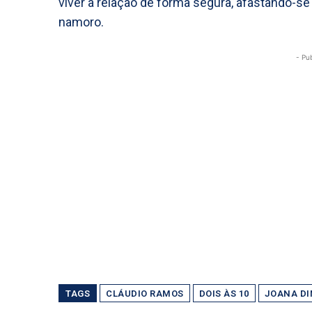
viver a relação de forma segura, afastando-s
namoro.
- Pu
TAGS
CLÁUDIO RAMOS
DOIS ÀS 10
JOANA DI