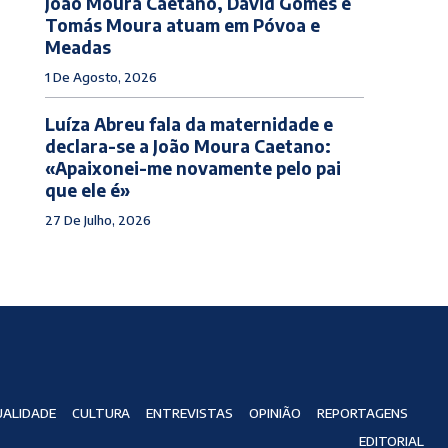
João Moura Caetano, David Gomes e
Tomás Moura atuam em Póvoa e
Meadas
1 De Agosto, 2026
Luíza Abreu fala da maternidade e
declara-se a João Moura Caetano:
«Apaixonei-me novamente pelo pai
que ele é»
27 De Julho, 2026
ALIDADE
CULTURA
ENTREVISTAS
OPINIÃO
REPORTAGENS
EDITORIAL