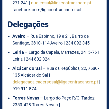
271 241 |
nucleosul@ligacontracancro.pt
|
facebook.com/ligacontracancro.sul
Delegações
Aveiro
– Rua Espinho, 19 e 21, Bairro de
Santiago, 3810-114 Aveiro | 234 092 345
Leiria
– Largo da Capela, Marrazes, 2415-761
Leiria | 244 802 324
Alcácer do Sal
– Rua da República, 22, 7580-
135 Alcácer do Sal |
delegacaoalcacersosal@ligacontracancro.pt
|
919 911 874
Torres Novas
– Largo do Paço R/C, Tardoz,
2350-428 Torres Novas |