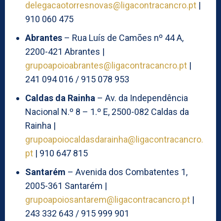
delegacaotorresnovas@ligacontracancro.pt
|
910 060 475
Abrantes
– Rua Luís de Camões nº 44 A,
2200-421 Abrantes |
grupoapoioabrantes@ligacontracancro.pt
|
241 094 016 / 915 078 953
Caldas da Rainha
– Av. da Independência
Nacional N.º 8 – 1.º E, 2500-082 Caldas da
Rainha |
grupoapoiocaldasdarainha@ligacontracancro.
pt
| 910 647 815
Santarém
– Avenida dos Combatentes 1,
2005-361 Santarém |
grupoapoiosantarem@ligacontracancro.pt
|
243 332 643 / 915 999 901