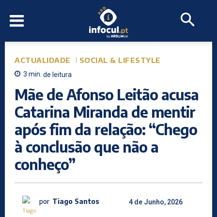
ACTUALIDADE
SOCIAL & LIFESTYLE
3
min.
de leitura
Mãe de Afonso Leitão acusa
Catarina Miranda de mentir
após fim da relação: “Chego
à conclusão que não a
conheço”
por
Tiago Santos
4 de Junho, 2026