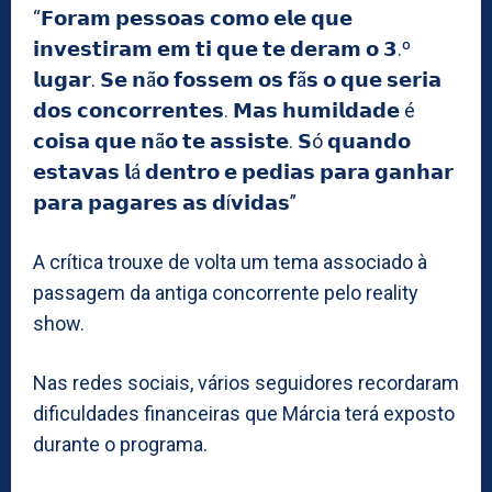
“𝗙𝗼𝗿𝗮𝗺 𝗽𝗲𝘀𝘀𝗼𝗮𝘀 𝗰𝗼𝗺𝗼 𝗲𝗹𝗲 𝗾𝘂𝗲
𝗶𝗻𝘃𝗲𝘀𝘁𝗶𝗿𝗮𝗺 𝗲𝗺 𝘁𝗶 𝗾𝘂𝗲 𝘁𝗲 𝗱𝗲𝗿𝗮𝗺 𝗼 𝟯.º
𝗹𝘂𝗴𝗮𝗿. 𝗦𝗲 𝗻ã𝗼 𝗳𝗼𝘀𝘀𝗲𝗺 𝗼𝘀 𝗳ã𝘀 𝗼 𝗾𝘂𝗲 𝘀𝗲𝗿𝗶𝗮
𝗱𝗼𝘀 𝗰𝗼𝗻𝗰𝗼𝗿𝗿𝗲𝗻𝘁𝗲𝘀. 𝗠𝗮𝘀 𝗵𝘂𝗺𝗶𝗹𝗱𝗮𝗱𝗲 é
𝗰𝗼𝗶𝘀𝗮 𝗾𝘂𝗲 𝗻ã𝗼 𝘁𝗲 𝗮𝘀𝘀𝗶𝘀𝘁𝗲. 𝗦ó 𝗾𝘂𝗮𝗻𝗱𝗼
𝗲𝘀𝘁𝗮𝘃𝗮𝘀 𝗹á 𝗱𝗲𝗻𝘁𝗿𝗼 𝗲 𝗽𝗲𝗱𝗶𝗮𝘀 𝗽𝗮𝗿𝗮 𝗴𝗮𝗻𝗵𝗮𝗿
𝗽𝗮𝗿𝗮 𝗽𝗮𝗴𝗮𝗿𝗲𝘀 𝗮𝘀 𝗱í𝘃𝗶𝗱𝗮𝘀”
A crítica trouxe de volta um tema associado à
passagem da antiga concorrente pelo reality
show.
Nas redes sociais, vários seguidores recordaram
dificuldades financeiras que Márcia terá exposto
durante o programa.