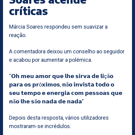
críticas
Márcia Soares respondeu sem suavizar a
reação.
A comentadora deixou um conselho ao seguidor
e acabou por aumentar a polémica.
“𝗢𝗵 𝗺𝗲𝘂 𝗮𝗺𝗼𝗿 𝗾𝘂𝗲 𝗹𝗵𝗲 𝘀𝗶𝗿𝘃𝗮 𝗱𝗲 𝗹𝗶çã𝗼
𝗽𝗮𝗿𝗮 𝗼𝘀 𝗽𝗿ó𝘅𝗶𝗺𝗼𝘀, 𝗻ã𝗼 𝗶𝗻𝘃𝗶𝘀𝘁𝗮 𝘁𝗼𝗱𝗼 𝗼
𝘀𝗲𝘂 𝘁𝗲𝗺𝗽𝗼 𝗲 𝗲𝗻𝗲𝗿𝗴𝗶𝗮 𝗰𝗼𝗺 𝗽𝗲𝘀𝘀𝗼𝗮𝘀 𝗾𝘂𝗲
𝗻ã𝗼 𝗹𝗵𝗲 𝘀ã𝗼 𝗻𝗮𝗱𝗮 𝗱𝗲 𝗻𝗮𝗱𝗮”
Depois desta resposta, vários utilizadores
mostraram-se incrédulos.