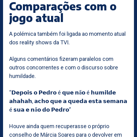
Comparações com o
jogo atual
A polémica também foi ligada ao momento atual
dos reality shows da TVI.
Alguns comentários fizeram paralelos com
outros concorrentes e com o discurso sobre
humildade.
“𝗗𝗲𝗽𝗼𝗶𝘀 𝗼 𝗣𝗲𝗱𝗿𝗼 é 𝗾𝘂𝗲 𝗻ã𝗼 é 𝗵𝘂𝗺𝗶𝗹𝗱𝗲
𝗮𝗵𝗮𝗵𝗮𝗵, 𝗮𝗰𝗵𝗼 𝗾𝘂𝗲 𝗮 𝗾𝘂𝗲𝗱𝗮 𝗲𝘀𝘁𝗮 𝘀𝗲𝗺𝗮𝗻𝗮
é 𝘀𝘂𝗮 𝗲 𝗻ã𝗼 𝗱𝗼 𝗣𝗲𝗱𝗿𝗼”
Houve ainda quem recuperasse o próprio
conselho de Márcia Soares para o devolver em