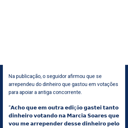
Na publicação, o seguidor afirmou que se
arrependeu do dinheiro que gastou em votações
para apoiar a antiga concorrente.
“𝗔𝗰𝗵𝗼 𝗾𝘂𝗲 𝗲𝗺 𝗼𝘂𝘁𝗿𝗮 𝗲𝗱𝗶çã𝗼 𝗴𝗮𝘀𝘁𝗲𝗶 𝘁𝗮𝗻𝘁𝗼
𝗱𝗶𝗻𝗵𝗲𝗶𝗿𝗼 𝘃𝗼𝘁𝗮𝗻𝗱𝗼 𝗻𝗮 𝗠𝗮𝗿𝗰𝗶𝗮 𝗦𝗼𝗮𝗿𝗲𝘀 𝗾𝘂𝗲
𝘃𝗼𝘂 𝗺𝗲 𝗮𝗿𝗿𝗲𝗽𝗲𝗻𝗱𝗲𝗿 𝗱𝗲𝘀𝘀𝗲 𝗱𝗶𝗻𝗵𝗲𝗶𝗿𝗼 𝗽𝗲𝗹𝗼