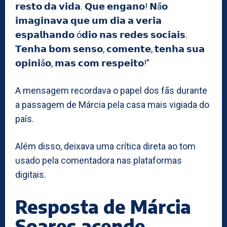
𝗿𝗲𝘀𝘁𝗼 𝗱𝗮 𝘃𝗶𝗱𝗮. 𝗤𝘂𝗲 𝗲𝗻𝗴𝗮𝗻𝗼! 𝗡ã𝗼
𝗶𝗺𝗮𝗴𝗶𝗻𝗮𝘃𝗮 𝗾𝘂𝗲 𝘂𝗺 𝗱𝗶𝗮 𝗮 𝘃𝗲𝗿𝗶𝗮
𝗲𝘀𝗽𝗮𝗹𝗵𝗮𝗻𝗱𝗼 ó𝗱𝗶𝗼 𝗻𝗮𝘀 𝗿𝗲𝗱𝗲𝘀 𝘀𝗼𝗰𝗶𝗮𝗶𝘀.
𝗧𝗲𝗻𝗵𝗮 𝗯𝗼𝗺 𝘀𝗲𝗻𝘀𝗼, 𝗰𝗼𝗺𝗲𝗻𝘁𝗲, 𝘁𝗲𝗻𝗵𝗮 𝘀𝘂𝗮
𝗼𝗽𝗶𝗻𝗶ã𝗼, 𝗺𝗮𝘀 𝗰𝗼𝗺 𝗿𝗲𝘀𝗽𝗲𝗶𝘁𝗼!”
A mensagem recordava o papel dos fãs durante
a passagem de Márcia pela casa mais vigiada do
país.
Além disso, deixava uma crítica direta ao tom
usado pela comentadora nas plataformas
digitais.
Resposta de Márcia
Soares acende