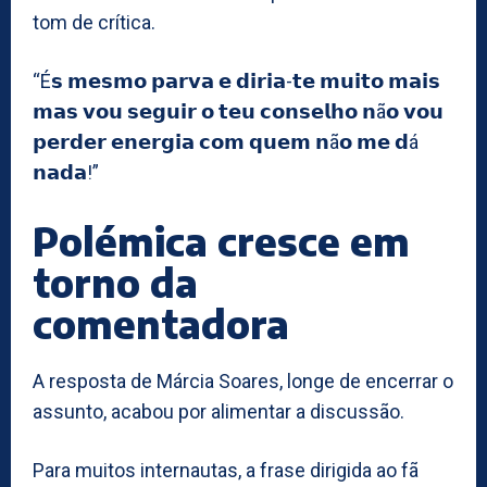
tom de crítica.
“É𝘀 𝗺𝗲𝘀𝗺𝗼 𝗽𝗮𝗿𝘃𝗮 𝗲 𝗱𝗶𝗿𝗶𝗮-𝘁𝗲 𝗺𝘂𝗶𝘁𝗼 𝗺𝗮𝗶𝘀
𝗺𝗮𝘀 𝘃𝗼𝘂 𝘀𝗲𝗴𝘂𝗶𝗿 𝗼 𝘁𝗲𝘂 𝗰𝗼𝗻𝘀𝗲𝗹𝗵𝗼 𝗻ã𝗼 𝘃𝗼𝘂
𝗽𝗲𝗿𝗱𝗲𝗿 𝗲𝗻𝗲𝗿𝗴𝗶𝗮 𝗰𝗼𝗺 𝗾𝘂𝗲𝗺 𝗻ã𝗼 𝗺𝗲 𝗱á
𝗻𝗮𝗱𝗮!”
Polémica cresce em
torno da
comentadora
A resposta de Márcia Soares, longe de encerrar o
assunto, acabou por alimentar a discussão.
Para muitos internautas, a frase dirigida ao fã