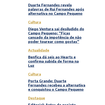
Duarte Fernandes revela
palavras de Rui Fernandes após
alternativa no Campo Pequeno
Cultura
Diego Ventura sai desiludido do
Campo Pequeno: “Ficas
cansado da impotência de não
poder tourear como gostas”
Actualidade
Benfica dá seis ao Hearts e
confirma subida de forma na
Luz
Cultura
Porta Grande: Duarte
Fernandes recebeu a alternativa
e conquistou o Campo Pequeno
Destaque
Editorial: Antes do projeto,