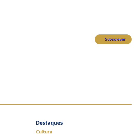
Subscrever
Actualidade
Cultura
Entrevistas
Opinião
Reportagens
Editorial
Destaques
Cultura