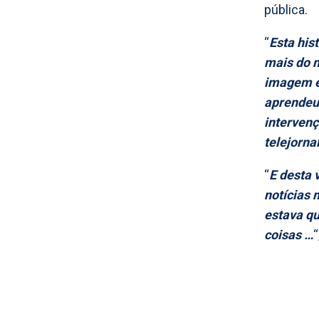
pública.
“
Esta his
mais do m
imagem e 
aprendeu 
intervenç
telejorna
“
E desta 
notícias 
estava qu
coisas …
“