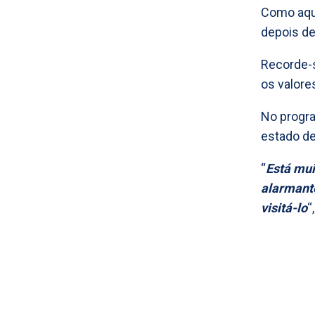
Como aqui
depois de
Recorde-s
os valore
No progra
estado de
“
Está mui
alarmante
visitá-lo
“