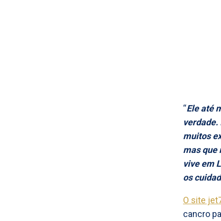
“
Ele até 
verdade. 
muitos ex
mas que n
vive em L
os cuida
O site jet
cancro pa