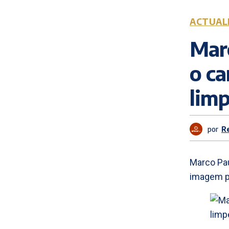
ACTUAL
Mar
o ca
lim
por
R
Marco Pau
imagem pú