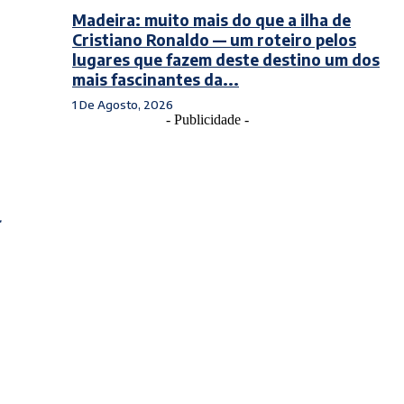
Madeira: muito mais do que a ilha de
Cristiano Ronaldo — um roteiro pelos
lugares que fazem deste destino um dos
mais fascinantes da...
1 De Agosto, 2026
- Publicidade -